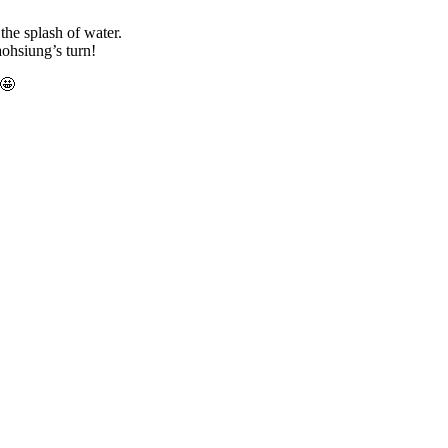
the splash of water.
ohsiung’s turn!
 🤩