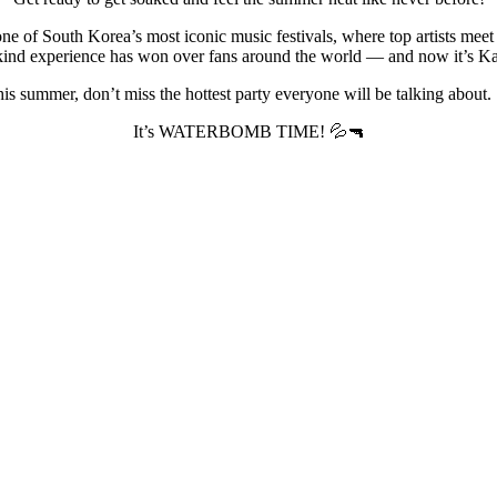
 South Korea’s most iconic music festivals, where top artists meet 
kind experience has won over fans around the world — and now it’s Ka
is summer, don’t miss the hottest party everyone will be talking about.
It’s WATERBOMB TIME! 💦🔫