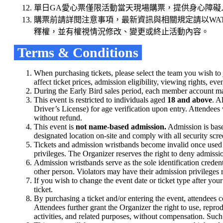
單日GA愛心票僅限活動當天現場購票，提供身心障礙
購票前請詳閱注意事項，最新資訊與相關規定請以WATERB
釋權，並有權視情況修改、變更或終止活動內容。
Terms & Conditions
When purchasing tickets, please select the team you wish to
affect ticket prices, admission eligibility, viewing rights, e
During the Early Bird sales period, each member account
This event is restricted to individuals aged
18 and above
. A
Driver’s License) for age verification upon entry. Attendees 
without refund.
This event is
not name-based admission.
Admission is bas
designated location on-site and comply with all security scr
Tickets and admission wristbands become invalid once used f
privileges. The Organizer reserves the right to deny admissi
Admission wristbands serve as the sole identification creden
other person. Violators may have their admission privileges
If you wish to change the event date or ticket type after yo
ticket.
By purchasing a ticket and/or entering the event, attendees 
Attendees further grant the Organizer the right to use, repro
activities, and related purposes, without compensation. Such