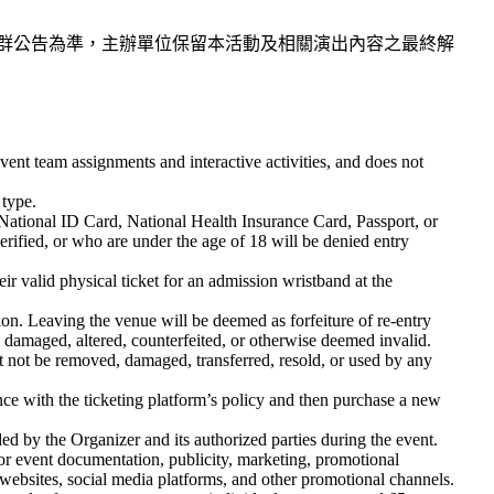
等相關官方社群公告為準，主辦單位保留本活動及相關演出內容之最終解
 event team assignments and interactive activities, and does not
 type.
(National ID Card, National Health Insurance Card, Passport, or
verified, or who are under the age of 18 will be denied entry
r valid physical ticket for an admission wristband at the
on. Leaving the venue will be deemed as forfeiture of re-entry
 damaged, altered, counterfeited, or otherwise deemed invalid.
st not be removed, damaged, transferred, resold, or used by any
ance with the ticketing platform’s policy and then purchase a new
ed by the Organizer and its authorized parties during the event.
 for event documentation, publicity, marketing, promotional
, websites, social media platforms, and other promotional channels.