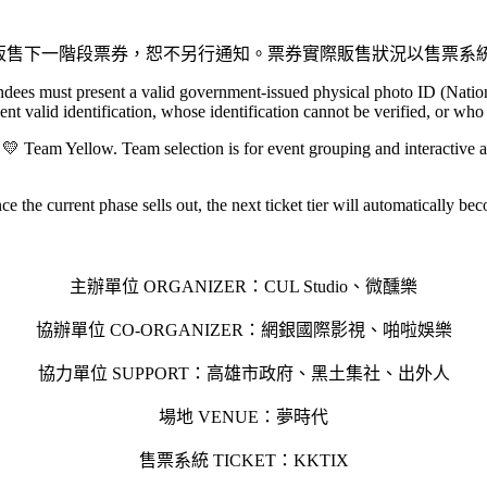
放販售下一階段票券，恕不另行通知。票券實際販售狀況以售票系
ttendees must present a valid government-issued physical photo ID (Nati
ent valid identification, whose identification cannot be verified, or wh
Team Yellow. Team selection is for event grouping and interactive activit
nce the current phase sells out, the next ticket tier will automatically 
主辦單位 ORGANIZER：CUL Studio、微醺樂
協辦單位 CO-ORGANIZER：網銀國際影視、啪啦娛樂
協力單位 SUPPORT：高雄市政府、黑土集社、出外人
場地 VENUE：夢時代
售票系統 TICKET：KKTIX