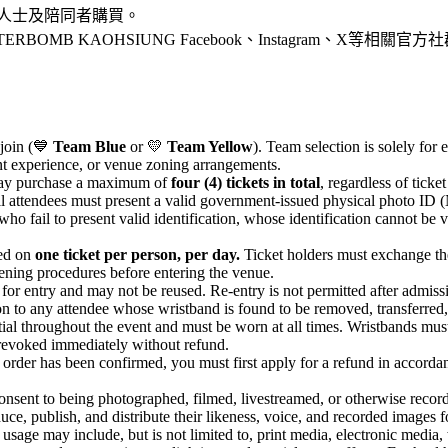
人士及陪同者購買。
OMB KAOHSIUNG Facebook、Instagram、X
 join (💙
Team Blue
or 💛
Team Yellow
). Team selection is solely for
vent experience, or venue zoning arrangements.
 may purchase a maximum of
four (4) tickets in total
, regardless of ticket
ll attendees must present a valid government-issued physical photo ID 
who fail to present valid identification, whose identification cannot be 
ed on
one ticket per person, per day.
Ticket holders must exchange thei
eening procedures before entering the venue.
or entry and may not be reused. Re-entry is not permitted after admissi
on to any attendee whose wristband is found to be removed, transferred,
tial throughout the event and must be worn at all times. Wristbands mu
 revoked immediately without refund.
ur order has been confirmed, you must first apply for a refund in accord
consent to being photographed, filmed, livestreamed, or otherwise record
duce, publish, and distribute their likeness, voice, and recorded images
 usage may include, but is not limited to, print media, electronic media