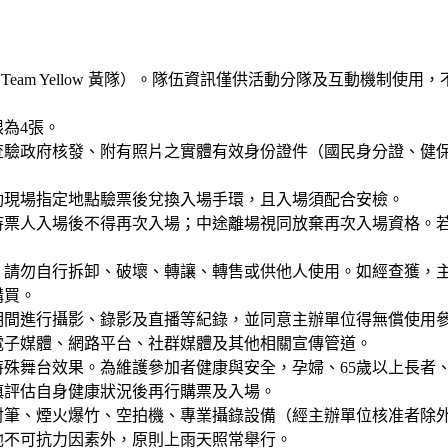
 / 💛 Team Yellow 黃隊）。隊伍資訊僅供活動分隊及互
為4張。
查驗政府核發、附有照片之實體有效身份證件（國民身分證、健保
券於活動現場指定地點驗票後兌換入場手環，且入場須配合安檢。
持票人入場後不得再次入場；中途離場視同放棄再次入場資格。
，請勿自行拆卸、破壞、轉讓、轉售或供他人使用。如經查獲，
購買。
期間進行攝影、錄影及直播等紀錄，並同意主辦單位得無償使用
電子媒體、網路平台、社群媒體及其他相關宣傳管道。
殊舞台效果。為維護參加者健康與安全，孕婦、65歲以上長者
慎評估自身健康狀況後再行購票及入場。
射筆、煙火爆竹、空拍機、專業攝錄設備（經主辦單位核准者除
他不可抗力因素外，原則上雨天照常舉行。