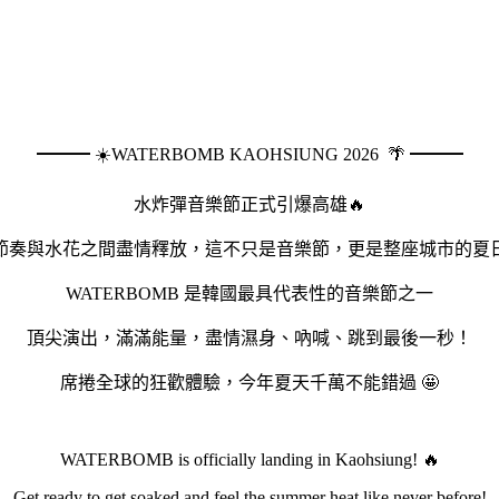
━━━ ☀️WATERBOMB KAOHSIUNG 2026 🌴 ━━━
水炸彈音樂節正式引爆高雄🔥
節奏與水花之間盡情釋放，這不只是音樂節，更是整座城市的夏日
WATERBOMB 是韓國最具代表性的音樂節之一
頂尖演出，滿滿能量，盡情濕身、吶喊、跳到最後一秒！
席捲全球的狂歡體驗，今年夏天千萬不能錯過 🤩
WATERBOMB is officially landing in Kaohsiung! 🔥
Get ready to get soaked and feel the summer heat like never before!