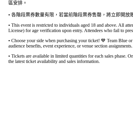
區安排。
• 各階段票券數量有限，若當前階段票券售罄，將立即開
• This event is restricted to individuals aged 18 and above. All a
License) for age verification upon entry. Attendees who fail to pres
• Choose your side when purchasing your ticket! 💙 Team Blue or 💛 
audience benefits, event experience, or venue section assignments.
• Tickets are available in limited quantities for each sales phase. O
the latest ticket availability and sales information.