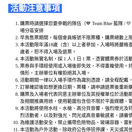
活動注意事項
購票時請選擇您要參戰的隊伍（💙 Team Blue 藍隊
場分區安排
早鳥售票期間，每個會員帳號不限票種，購票總數上限
本活動限年滿18歲（含）以上者參加，入場時將嚴格
歲者，恕不得入場及退票。
本活動無實名制，採 1 人 1 日 1 票，憑實體票
票券與手環經使用或入場後即失效，不得重複使用。
情形，主辦單位有權拒絕其入場。
活動期間一律以入場手環作為識別憑證，請全程配戴
訂單確認後如想更換日期、票種，請申請退票後重新
購票及入場者代表同意主辦單位及其授權單位於活動
及相關推廣用途，使用範圍包含但不限於平面媒體、
本活動將使用水柱、水槍、高分貝音響、強烈燈光及特
烈活動者，以及對強光、閃光或高音量敏感者，請審
為維護活動安全，禁止攜帶危險物品、玻璃容器、雷
本活動為戶外活動，除政府公告停班停課、天災或其